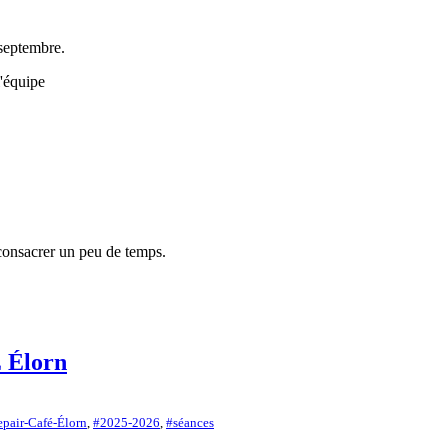
 septembre.
l'équipe
consacrer un peu de temps.
 Élorn
pair-Café-Élorn
,
#2025-2026
,
#séances