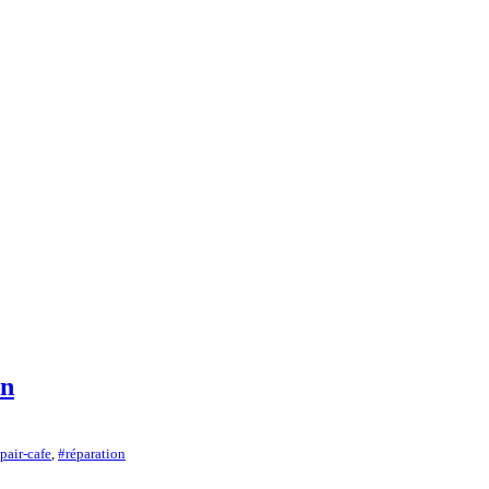
rn
pair-cafe
,
#réparation