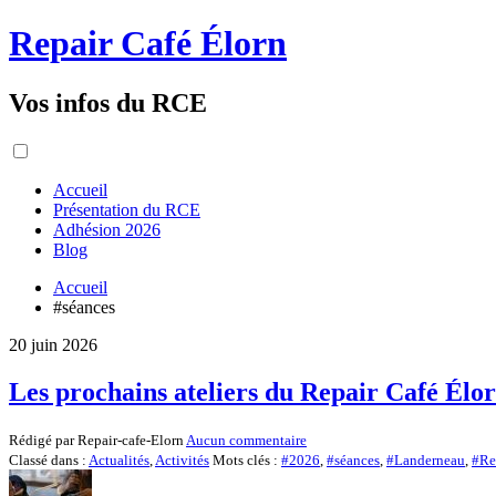
Repair Café Élorn
Vos infos du RCE
Accueil
Présentation du RCE
Adhésion 2026
Blog
Accueil
#séances
20 juin 2026
Les prochains ateliers du Repair Café Élo
Rédigé par Repair-cafe-Elorn
Aucun commentaire
Classé dans :
Actualités
,
Activités
Mots clés :
#2026
,
#séances
,
#Landerneau
,
#Re