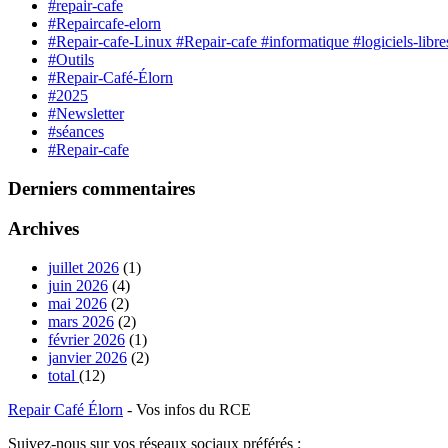
#repair-cafe
#Repaircafe-elorn
#Repair-cafe-Linux #Repair-cafe #informatique #logiciels-lib
#Outils
#Repair-Café-Élorn
#2025
#Newsletter
#séances
#Repair-cafe
Derniers commentaires
Archives
juillet 2026
(1)
juin 2026
(4)
mai 2026
(2)
mars 2026
(2)
février 2026
(1)
janvier 2026
(2)
total
(12)
Repair Café Élorn
- Vos infos du RCE
Suivez-nous sur vos réseaux sociaux préférés :