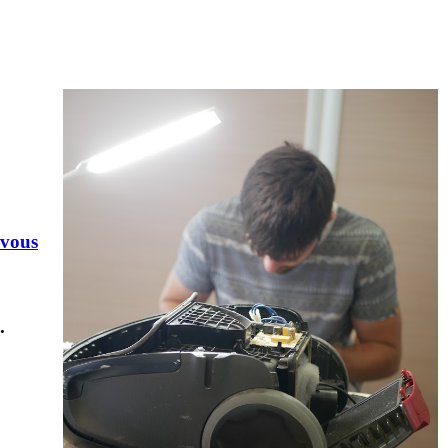
-vous
.