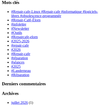
Mots clés
#Repair-cafe-Linux #Repair-cafe #informatique #logiciels-
libres #obsolescence-programmée
#Repair-Café-Élorn
#infolettre
#Newsletter
#Outils
#Repaircafe-elorn
#2025-2026
#repair-cafe
#2026
#Repair-cafe
#réparation
#séances
#2025
#Landerneau
#Réparation
Derniers commentaires
Archives
juillet 2026
(1)